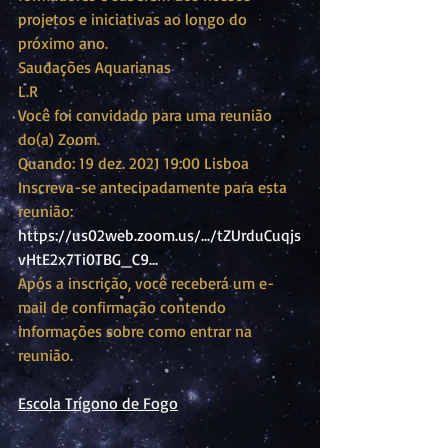
projetos e iniciativas ao longo do 
próximo ano.
Saudações Aquarianas
L.R
Você foi convidado para uma reunião 
do(a) Zoom.
Quando: 19 dez. 2021 19:00 Lisboa 
Inscreva-se antecipadamente para esta 
reunião: 
https://us02web.zoom.us/.../tZUrduCuqjs
vHtE2x7Ti0TBG_C9...
Após a inscrição, você receberá um e-
mail de confirmação contendo 
informações sobre como entrar na 
reunião.
Escola Trígono de Fogo