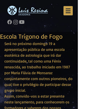
Escola Trígono de Fogo
Será no próximo domingo 19 a 
apresentação pública de uma escola 
esotérica de astrologia que irá dar 
continuidade, tal como uma Fénix 
renascida, ao trabalho iniciado em 1987 
por Maria Flávia de Monsaraz 
conjuntamente com outros pioneiros, do 
qual tive o privilégio de participar desse 
grupo inicial. 
Assim, convido-vos a estar presente 
neste lançamento, para conhecerem os 
formadores e saberem dos nossos 