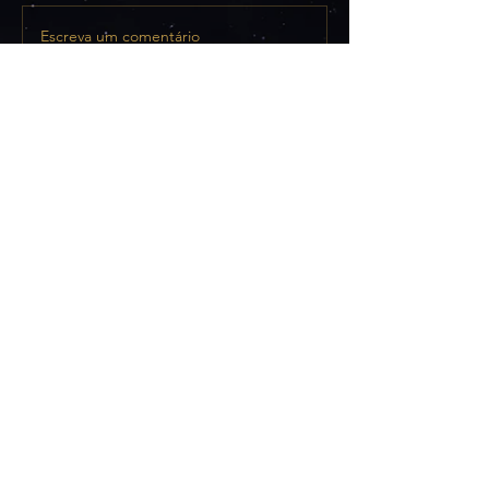
Escreva um comentário
Artigos
(61)
61 posts
Cursos e Workshops
(68)
68 posts
Eventos
(164)
164 posts
Frases da Semana
(6)
6 posts
Retiros
(2)
2 posts
Visitas Guiadas
(11)
11 posts
Palestras
(8)
8 posts
Secções
Subscrever Newsletter