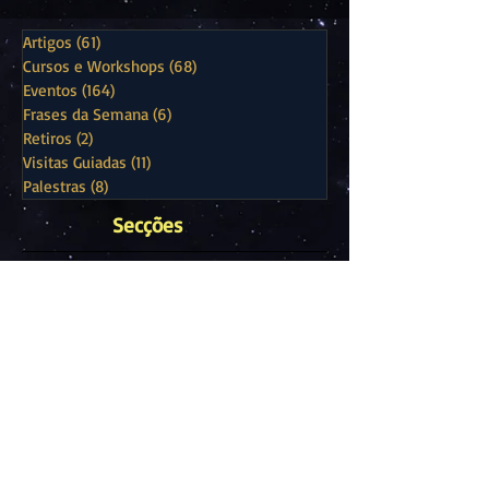
Artigos
(61)
61 posts
Cursos e Workshops
(68)
68 posts
Eventos
(164)
164 posts
Frases da Semana
(6)
6 posts
Retiros
(2)
2 posts
Visitas Guiadas
(11)
11 posts
Palestras
(8)
8 posts
Secções
Subscrever Newsletter