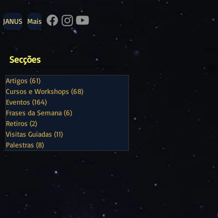
JANUS
Mais
Secções
Artigos
(61)
61 posts
Cursos e Workshops
(68)
68 posts
Eventos
(164)
164 posts
Frases da Semana
(6)
6 posts
Retiros
(2)
2 posts
Visitas Guiadas
(11)
11 posts
Palestras
(8)
8 posts