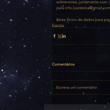
sobrenome, juntamente com o c
para info.luisresina@gmail.co
Nota: Envio de dados para p
Eventos
Comentários
Escreva um comentário