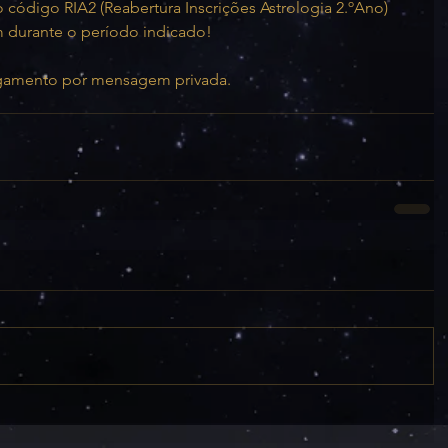
ódigo RIA2 (Reabertura Inscrições Astrologia 2.ºAno) 
m durante o período indicado!
agamento por mensagem privada.