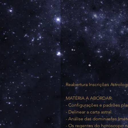
Reabertura Inscrições Astrologi
MATÉRIA A ABORDAR:
- Configurações e padrões pla
- Delinear a carta astral.
- Análise das dominantes (mét
- Os regentes do horóscopo na