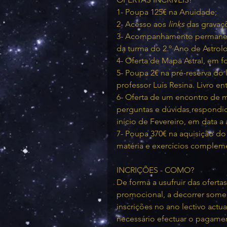
1- Poupa 125€ na Anuidade;
2- Acesso aos 
links
 das gravaç
3- Acompanhamento permanent
da turma do 2.º Ano de Astrolo
4- Oferta de Mapa Astral, em 
5- Poupa 2€ na pré-reserva do 
professor Luís Resina. Livro e
6- Oferta de um encontro de 
perguntas e dúvidas respondida
início de Fevereiro, em data a
7- Poupa 370€ na aquisição do 
matéria e exercícios compleme
INCRIÇÕES - COMO?
De forma a usufruir das ofert
promocional, a decorrer somen
inscrições no ano lectivo actua
necessário efectuar o pagame