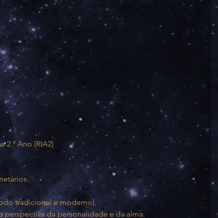
a 2.º Ano (RIA2)
netários.
odo tradicional e moderno).
 perspectiva da personalidade e da alma.