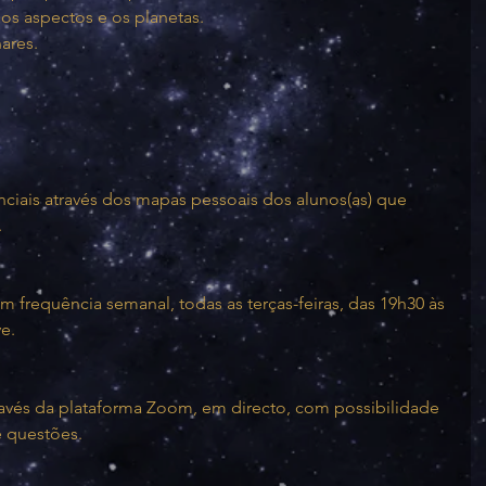
 os aspectos e os planetas.
ares.
venciais através dos mapas pessoais dos alunos(as) que 
.
 frequência semanal, todas as terças-feiras, das 19h30 às 
e.
través da plataforma Zoom, em directo, com possibilidade 
e questões.