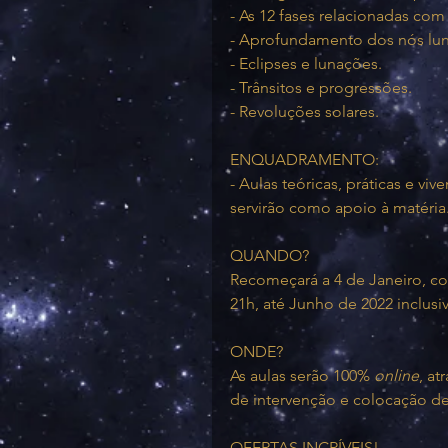
- As 12 fases relacionadas com
- Aprofundamento dos nós lun
- Eclipses e lunações.
- Trânsitos e progressões.
- Revoluções solares.
ENQUADRAMENTO:
- Aulas teóricas, práticas e vi
servirão como apoio à matéria
QUANDO?
Recomeçará a 4 de Janeiro, com
21h, até Junho de 2022 inclusiv
ONDE?
As aulas serão 100% 
online
, a
de intervenção e colocação d
OFERTAS INCRÍVEIS!