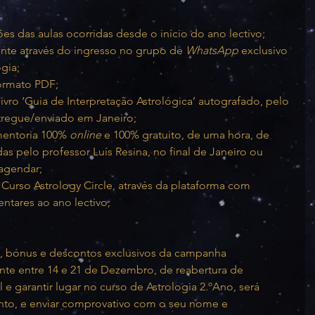
ões das aulas ocorridas desde o início do ano lectivo;
e através do ingresso no grupo de 
WhatsApp
 exclusivo 
gia;
formato PDF;
livro ‘Guia de Interpretação Astrológica’ autografado, pelo 
ntregue/enviado em Janeiro;
mentoria 100% 
online
 e 100% gratuito, de uma hora, de 
s pelo professor Luís Resina, no final de Janeiro ou 
 agendar;
Curso Astrology Circle, através da plataforma com 
ntares ao ano lectivo;
as, bónus e descontos exclusivos da campanha 
te entre 14 e 21 de Dezembro, de reabertura de 
l e garantir lugar no curso de Astrologia 2.ºAno, será 
nto, e enviar comprovativo com o seu nome e 