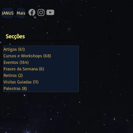
JANUS
Mais
Secções
Artigos
(61)
61 posts
Cursos e Workshops
(68)
68 posts
Eventos
(164)
164 posts
Frases da Semana
(6)
6 posts
Retiros
(2)
2 posts
Visitas Guiadas
(11)
11 posts
Palestras
(8)
8 posts