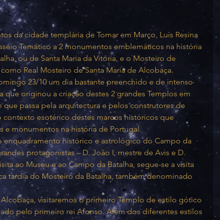
tos da cidade templária de Tomar em Março, Luís Resina 
seio Temático a 2 monumentos emblemáticos na história 
alha, ou de Santa Maria da Vitória, e o Mosteiro de 
como Real Mosteiro de Santa Maria de Alcobaça.
omingo 23/10 um dia bastante preenchido e de intenso 
ra que originou a criação destes 2 grandes Templos em 
que passa pela arquitectura e pelos construtores de 
o contexto esotérico destes marcos históricos que 
 e monumentos na história de Portugal.
 enquadramento histórico e astrológico do Campo da 
grandes protagonistas – D. João I, mestre de Avis e D. 
isita ao Museu e ao Campo da Batalha, segue-se a visita 
ca tardia do Mosteiro da Batalha, também denominado 
lcobaça, visitaremos o primeiro Templo de estilo gótico 
ado pelo primeiro rei Afonso. Além dos diferentes estilos 