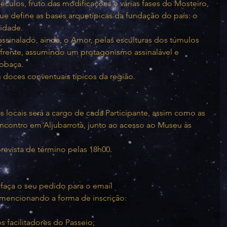
éculos, fruto das modificações e várias fases do Mosteiro, 
 define as bases arquetípicas da fundação do país: o 
lidade.
assinalado, ainda, o Amor, pelas esculturas dos túmulos 
a frente, assumindo um protagonismo assinalável e 
obaça.
 doces conventuais típicos da região.
s locais será a cargo de cada Participante, assim como as 
ncontro em Aljubarrota, junto ao acesso ao Museu às 
revista de término pelas 18h00.
, faça o seu pedido para o email 
encionando a forma de inscrição:
os facilitadores do Passeio;