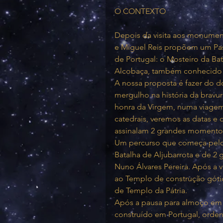
O CONTEXTO
Depois da visita aos monumen
e Miguel Reis propõem um Pas
de Portugal: o Mosteiro da Bat
Alcobaça, também conhecido 
A nossa proposta é fazer do d
mergulho na história da bravu
honra da Virgem, numa viagem 
catedrais, veremos as datas e 
assinalam 2 grandes momentos
Um percurso que começa pelo
Batalha de Aljubarrota e de 2 
Nuno Álvares Pereira. Após a v
ao Templo de construção góti
de Templo da Pátria.
Após a pausa para almoço em A
construído em Portugal, orden