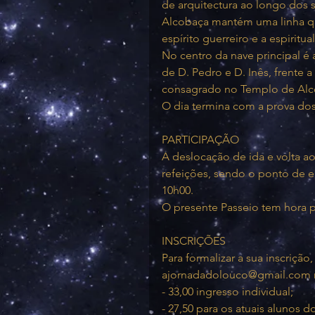
de arquitectura ao longo dos s
Alcobaça mantém uma linha que
espírito guerreiro e a espiritua
No centro da nave principal é 
de D. Pedro e D. Inês, frente 
consagrado no Templo de Alc
O dia termina com a prova dos
PARTICIPAÇÃO
A deslocação de ida e volta ao
refeições, sendo o ponto de e
10h00.
O presente Passeio tem hora p
INSCRIÇÕES
Para formalizar a sua inscrição
ajornadadolouco@gmail.com m
- 33,00 ingresso individual;
- 27,50 para os atuais alunos d