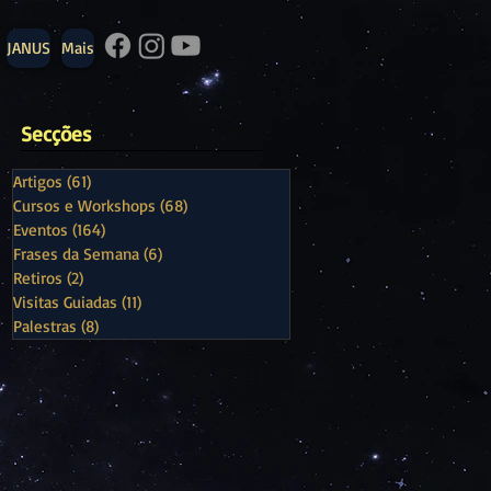
JANUS
Mais
Secções
Artigos
(61)
61 posts
Cursos e Workshops
(68)
68 posts
Eventos
(164)
164 posts
Frases da Semana
(6)
6 posts
Retiros
(2)
2 posts
Visitas Guiadas
(11)
11 posts
Palestras
(8)
8 posts