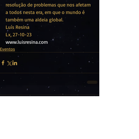
resolução de problemas que nos afetam 
a todos nesta era, em que o mundo é 
também uma aldeia global.
Luís Resina
Lx, 27-10-23
www.luisresina.com
Eventos
Comentários
Escreva um comentário