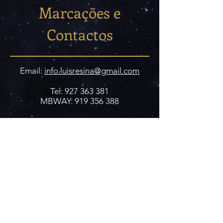
Marcações e
Contactos
Email:
info.luisresina@gmail.com
Tel:
927 363 381
MBWAY:
919 356 388
Subscrever Newsletter