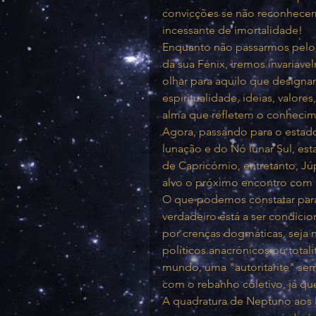
convicções se não reconhecer
incessante de imortalidade!
Enquanto não passarmos pelo gu
da sua Fénix, iremos invariav
olhar para aquilo que designam
espiritualidade, ideias, valor
alma que refletem o conheci
Agora, passando para o estado
lunação e do Nó lunar Sul, es
de Capricórnio, entretanto, Jú
alvo o próximo encontro com 
O que podemos constatar para 
verdadeiro está a ser condicio
por crenças dogmáticas, seja n
políticos anacrónicos ou tota
mundo, uma "autoritarite" sem 
com o rebanho coletivo, já qu
A quadratura de Neptuno aos Nó