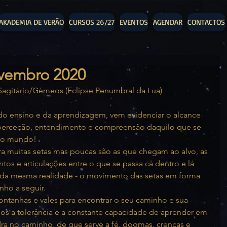
AKADEMIA DE VERÃO
CURSOS 26/27
EVENTOS
AGENDAR
CONTACTOS
ovembro 2020
 Sagitário/Gémeos (Eclipse Penumbral da Lua)
 do ensino e da aprendizagem, vem evidenciar o alcance 
perceção, entendimento e compreensão daquilo que se 
m o mundo!
ra muitas setas mas poucas são as que chegam ao alvo, as 
tos e articulações entre o que se passa cá dentro e lá 
e da mesma realidade - o movimento das setas em forma 
nho a seguir. 
ntanhas e vales para encontrar o seu caminho e sua 
os a tolerância e a constante capacidade de aprender em 
 no caminho, de que serve a fé, dogmas, crenças e 