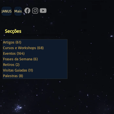
JANUS
Mais
Secções
Artigos
(61)
61 posts
Cursos e Workshops
(68)
68 posts
Eventos
(164)
164 posts
Frases da Semana
(6)
6 posts
Retiros
(2)
2 posts
Visitas Guiadas
(11)
11 posts
Palestras
(8)
8 posts