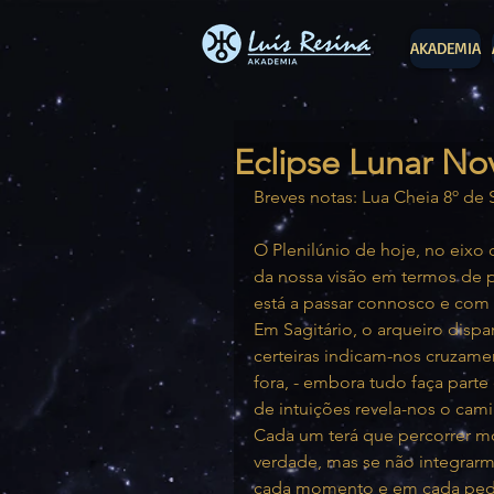
AKADEMIA
Eclipse Lunar N
Breves notas: Lua Cheia 8º de
O Plenilúnio de hoje, no eixo
da nossa visão em termos de 
está a passar connosco e co
Em Sagitário, o arqueiro dispa
certeiras indicam-nos cruzamen
fora, - embora tudo faça part
de intuições revela-nos o cami
Cada um terá que percorrer mo
verdade, mas se não integrarm
cada momento e em cada pedra