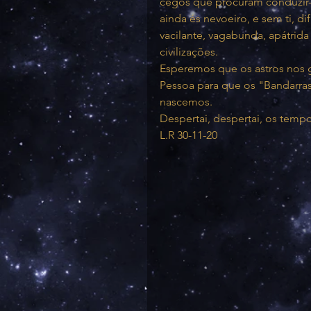
cegos que procuram conduzir-
ainda és nevoeiro, e sem ti, di
vacilante, vagabunda, apátrida
civilizações.
Esperemos que os astros nos
Pessoa para que os "Bandarras"
nascemos.
Despertai, despertai, os temp
L.R 30-11-20