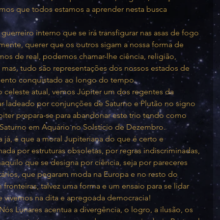
mos que todos estamos a aprender nesta busca 
erreiro interno que se irá transfigurar nas asas de fogo 
elmente, querer que os outros sigam a nossa forma de 
os de real, podemos chamar-lhe ciência, religião, 
es, mas, tudo são representações dos nossos estados de 
mento conquistado ao longo do tempo.
 celeste atual, vemos Júpiter um dos regentes da 
tar ladeado por conjunções de Saturno e Plutão no signo 
piter prepara-se para abandonar este trio tendo como 
Saturno em Aquário no Solstício de Dezembro.
já, é que a moral Jupiteriana do que é certo e 
nada por estruturas obsoletas, por regras indiscriminadas, 
aquilo que se designa por ciência, seja por pareceres 
litários, que pegaram moda na Europa e no resto do 
fronteiras, talvez uma forma e um ensaio para se lidar 
e vivemos na dita e apregoada democracia! 
s Lunares acentua a divergência, o logro, a ilusão, os 