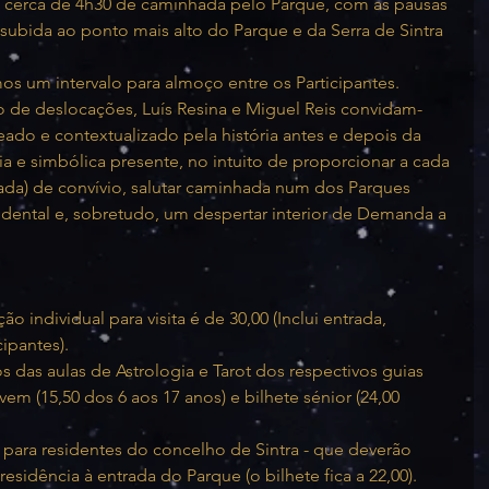
e cerca de 4h30 de caminhada pelo Parque, com as pausas 
subida ao ponto mais alto do Parque e da Serra de Sintra 
os um intervalo para almoço entre os Participantes.
o de deslocações, Luís Resina e Miguel Reis convidam-
eado e contextualizado pela história antes e depois da 
a e simbólica presente, no intuito de proporcionar a cada 
ada) de convívio, salutar caminhada num dos Parques 
idental e, sobretudo, um despertar interior de Demanda a 
o individual para visita é de 30,00 (Inclui entrada, 
ipantes).
 das aulas de Astrologia e Tarot dos respectivos guias 
jovem (15,50 dos 6 aos 17 anos) e bilhete sénior (24,00 
ara residentes do concelho de Sintra - que deverão 
sidência à entrada do Parque (o bilhete fica a 22,00). 