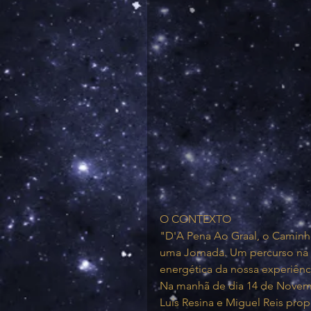
O CONTEXTO
"D'A Pena Ao Graal, o Caminh
uma Jornada. Um percurso na N
energética da nossa experiênc
Na manhã de dia 14 de Novembr
Luís Resina e Miguel Reis prop