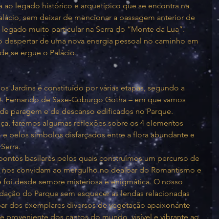
 ao legado histórico e arquetípico que se encontra na 
alácio, sem deixar de mencionar a passagem anterior de 
legado muito particular na Serra do “Monte da Lua”. 
 o despertar de uma nova energia pessoal no caminho em 
nde se ergue o Palácio.
 Jardins é constituído por várias etapas, segundo a 
 D. Fernando de Saxe-Coburgo Gotha – em que vamos 
 de paragem e de descanso edificados no Parque. 
ça, faremos algumas reflexões sobre os 4 elementos 
 e pelos símbolos disfarçados entre a flora abundante e 
Serra. 
 pontos basilares pelos quais construímos um percurso de 
 nos convidam ao mergulho no dealbar do Romantismo e 
e foi desde sempre misteriosa e enigmática. O nosso 
ndação do Parque sem esquecer as lendas relacionadas 
 par dos exemplares diversos de vegetação apaixonante 
s e proveniente dos cantos do mundo, visível e vibrante ao 