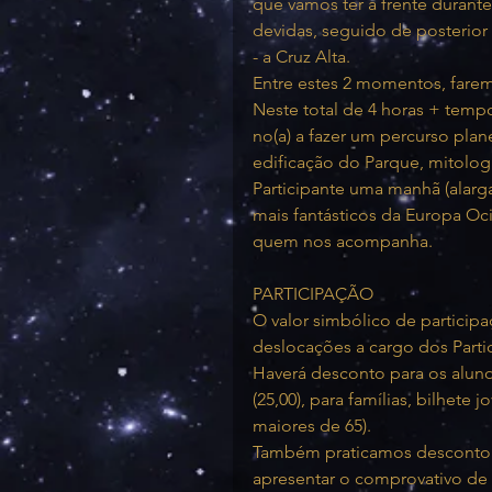
que vamos ter à frente durant
devidas, seguido de posterior 
- a Cruz Alta.
Entre estes 2 momentos, farem
Neste total de 4 horas + temp
no(a) a fazer um percurso plan
edificação do Parque, mitologi
Participante uma manhã (alarg
mais fantásticos da Europa Oc
quem nos acompanha.
PARTICIPAÇÃO
O valor simbólico de participaçã
deslocações a cargo dos Partic
Haverá desconto para os alunos
(25,00), para famílias, bilhete 
maiores de 65).
Também praticamos desconto p
apresentar o comprovativo de re