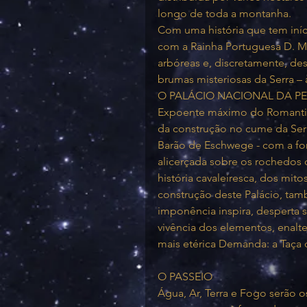
longo de toda a montanha. 
Com uma história que tem iní
com a Rainha Portuguesa D. Ma
arbóreas e, discretamente, des
brumas misteriosas da Serra –
O PALÁCIO NACIONAL DA P
Expoente máximo do Romantis
da construção no cume da Serr
Barão de Eschwege - com a fo
alicerçada sobre os rochedos d
história cavaleiresca, dos mit
construção deste Palácio, ta
imponência inspira, desperta s
vivência dos elementos, enalte
mais etérica Demanda: a Taça 
O PASSEIO
Água, Ar, Terra e Fogo serão o