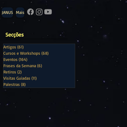
JANUS
Mais
Secções
Artigos
(61)
61 posts
Cursos e Workshops
(68)
68 posts
Eventos
(164)
164 posts
Frases da Semana
(6)
6 posts
Retiros
(2)
2 posts
Visitas Guiadas
(11)
11 posts
Palestras
(8)
8 posts