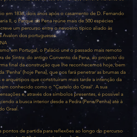
cio em 1836, dois anos após o casamento de D. Fernando 
ria II, o Parque da Pena reúne mais de 500 espécies 
creve um percurso entre o nevoeiro típico aliado às 
 a Avalon dos portugueses.
ENA
mo em Portugal, o Palácio une o passado mais remoto 
a de Sintra: do antigo Convento da Pena, ao projecto do 
rma final da construção que lhe reconhecemos hoje, bem 
a ‘Penha’ (hoje Pena), que nos fará penetrar as brumas da 
os e arquétipos que constituíram mais tarde a intenção da 
mbém conhecido como o "Castelo do Graal'. A sua 
ensações e, através dos símbolos presentes, é possível a 
cendo a busca interior desde a Pedra (Pena/Penha) até à 
do Graal.
s pontos de partida para reflexões ao longo do percurso 