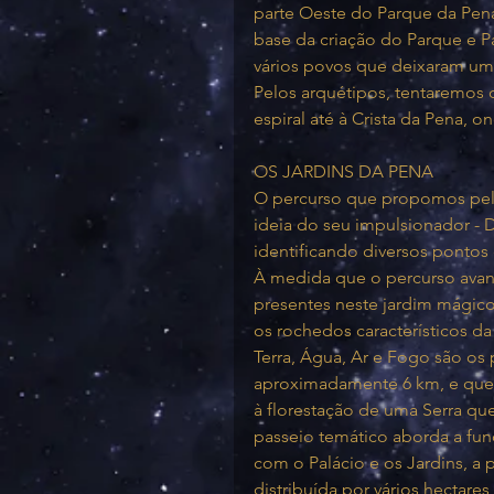
parte Oeste do Parque da Pena
base da criação do Parque e P
vários povos que deixaram um 
Pelos arquétipos, tentaremos
espiral até à Crista da Pena, o
OS JARDINS DA PENA
O percurso que propomos pelos
ideia do seu impulsionador -
identificando diversos pontos
À medida que o percurso avan
presentes neste jardim mágico
os rochedos característicos da 
Terra, Água, Ar e Fogo são os
aproximadamente 6 km, e que
à florestação de uma Serra qu
passeio temático aborda a fu
com o Palácio e os Jardins, a
distribuída por vários hectare