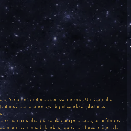
o a Percorrer” pretende ser isso mesmo: Um Caminho, 
atureza dos elementos, dignificando a substância 
ia.
o, numa manhã que se alargará pela tarde, os anfitriões 
õem uma caminhada lendária, que alia a força telúrica da 