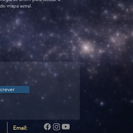
 do mapa astral.
crever
Email: