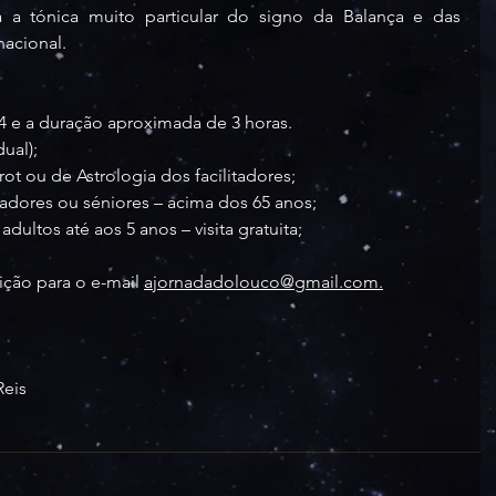
á a tónica muito particular do signo da Balança e das 
nacional.
4:14 e a duração aproximada de 3 horas.
dual);
rot ou de Astrologia dos facilitadores;
itadores ou séniores – acima dos 65 anos;
ltos até aos 5 anos – visita gratuita;
ção para o e-mail 
ajornadadolouco@gmail.com
.
Reis