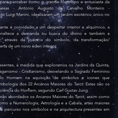
X para perceber como o grande filantropo e entusiasta da 
guesas - António Augusto de Carvalho Monteiro - 
o Luigi Manini, idealizaram um jardim esotérico único no 
ante é convidado a um despertar interior e alquímico, a 
naltece a demanda ou busca do divino e também a 
r, através da vivência do símbolo, da transformação/ 
rta de um novo éden interior.
esentes, à medida que exploramos os Jardins da Quinta, 
ganismo - Cristianismo, desvelando o Sagrado Feminino 
elo Homem na aquisição de símbolos e ícones que 
bologia dos 22 Arcanos Maiores do Tarot. Estes são os 
sciência do Homem, segundo Carl Gustav Jung. 
rão abordados os Arcanos Maiores do Tarot, assim como 
como a Numerologia, Astrologia e a Cabala, artes maiores 
 percurso nos símbolos e na arquitectura presentes em 