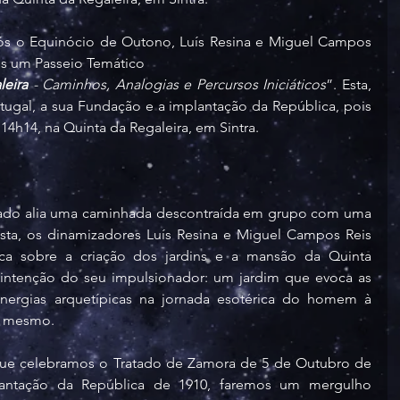
ós o Equinócio de Outono, Luís Resina e Miguel Campos 
s um Passeio Temático
leira
 - Caminhos, Analogias e Percursos Iniciáticos
”. Esta, 
rtugal, a sua Fundação e a implantação da República, pois 
 14h14, na Quinta da Regaleira, em Sintra.
bado alia uma caminhada descontraída em grupo com uma 
esta, os dinamizadores Luís Resina e Miguel Campos Reis 
ica sobre a criação dos jardins e a mansão da Quinta 
 intenção do seu impulsionador: um jardim que evoca as 
nergias arquetípicas na jornada esotérica do homem à 
si mesmo.
ue celebramos o Tratado de Zamora de 5 de Outubro de 
ntação da República de 1910, faremos um mergulho 