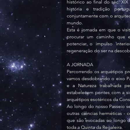
histórico ao final do séc. XI
história e tradição portu
conjuntamente com o arquitect
mundo.
Esta é jornada em que o visit
procurar um caminho que e
potenciar o impulso interio
regeneração do ser na descobe
A JORNADA
Percorrendo os arquétipos pr
vamos desdobrando o eixo Pa
e a Natureza trabalhada p
estabelecem pontes com a sim
arquétipos esotéricos da Con
Ao longo do nosso Passeio se
outras ciências herméticas - 
que são evocadas ao longo do
toda a Quinta da Regaleira.