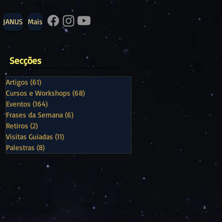
JANUS
Mais
Secções
Artigos
(61)
61 posts
Cursos e Workshops
(68)
68 posts
Eventos
(164)
164 posts
Frases da Semana
(6)
6 posts
Retiros
(2)
2 posts
Visitas Guiadas
(11)
11 posts
Palestras
(8)
8 posts