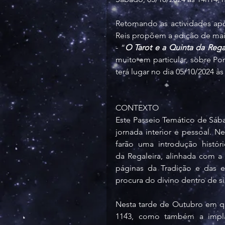
Retomando as actividades ap
Reis propõem a edição de mai
- “
O Tarot e a Quinta da Rega
muito em particular, sobre Po
terá lugar no dia 05/10/2024 às
CONTEXTO
Este Passeio Temático de Sá
jornada interior e pessoal. N
farão uma introdução histór
da Regaleira, alinhada com a
páginas da Tradição e das e
procura do divino dentro de 
Nesta tarde de Outubro em q
1143, como também a impla